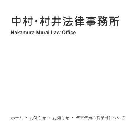
メ
イ
ン
コ
ン
テ
ン
ツ
へ
移
動
ホーム
お知らせ
お知らせ
年末年始の営業日について