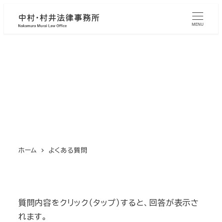
メ
イ
MENU
ン
コ
ン
よくある質問
テ
ン
ツ
へ
移
動
ホーム
よくある質問
質問内容をクリック（タップ）すると、回答が表示さ
れます。