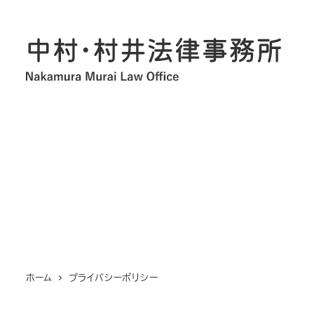
メ
イ
ン
コ
ン
テ
ン
ツ
へ
移
動
ホーム
プライバシーポリシー